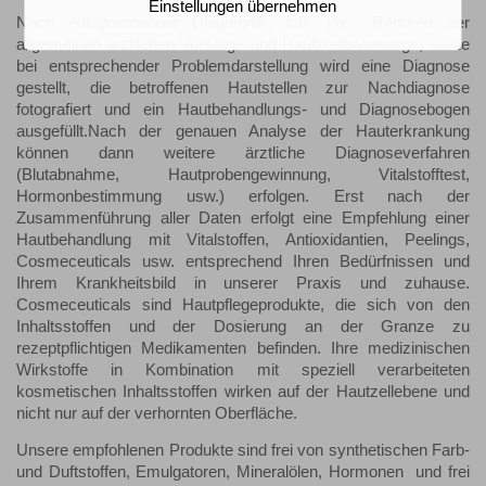
Einstellungen übernehmen
Nach entsprechender Diagnostik, z.B. im Rahmen der
allgemeinen ärztlichen Vorsorge und Hautkrebsvorsorge, sowie
bei entsprechender Problemdarstellung wird eine Diagnose
gestellt, die betroffenen Hautstellen zur Nachdiagnose
fotografiert und ein Hautbehandlungs- und Diagnosebogen
ausgefüllt.Nach der genauen Analyse der Hauterkrankung
können dann weitere ärztliche Diagnoseverfahren
(Blutabnahme, Hautprobengewinnung, Vitalstofftest,
Hormonbestimmung usw.) erfolgen. Erst nach der
Zusammenführung aller Daten erfolgt eine Empfehlung einer
Hautbehandlung mit Vitalstoffen, Antioxidantien, Peelings,
Cosmeceuticals usw. entsprechend Ihren Bedürfnissen und
Ihrem Krankheitsbild in unserer Praxis und zuhause.
Cosmeceuticals sind Hautpflegeprodukte, die sich von den
Inhaltsstoffen und der Dosierung an der Granze zu
rezeptpflichtigen Medikamenten befinden. Ihre medizinischen
Wirkstoffe in Kombination mit speziell verarbeiteten
kosmetischen Inhaltsstoffen wirken auf der Hautzellebene und
nicht nur auf der verhornten Oberfläche.
Unsere empfohlenen Produkte sind frei von synthetischen Farb-
und Duftstoffen, Emulgatoren, Mineralölen, Hormonen und frei