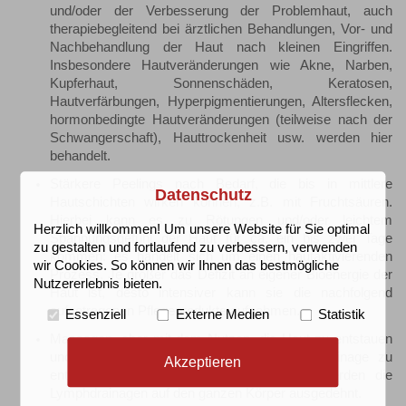
und/oder der Verbesserung der Problemhaut, auch
therapiebegleitend bei ärztlichen Behandlungen, Vor- und
Nachbehandlung der Haut nach kleinen Eingriffen.
Insbesondere Hautveränderungen wie Akne, Narben,
Kupferhaut, Sonnenschäden, Keratosen,
Hautverfärbungen, Hyperpigmentierungen, Altersflecken,
hormonbedingte Hautveränderungen (teilweise nach der
Schwangerschaft), Hauttrockenheit usw. werden hier
behandelt.
Stärkere Peelings nach Bedarf, die bis in mittlere
Datenschutz
Hautschichten wirken können, z.B. mit Fruchtsäuren.
Hierbei kann es zu Rötungen und/oder leichtem
Herzlich willkommen! Um unsere Website für Sie optimal
Spannungsgefühl der Haut für ca. ein bis zwei Tage
zu gestalten und fortlaufend zu verbessern, verwenden
kommen: es handelt sich um einen hautaktivierenden
wir Cookies. So können wir Ihnen das bestmögliche
Prozess. Je größer das Defizit an eigener Bioenergie der
Nutzererlebnis bieten.
Haut ist, desto intensiver kann sie die nachfolgend
aufgetragenen Pflegeprodukte aufnehmen.
Essenziell
Externe Medien
Statistik
Massagen, eher mit dem Nutzen, die Haut zu entstauen
und zu entlasten und z.B. mittels Lymphdrainage zu
Akzeptieren
entspannen und zu reinigen. Bei Bedarf werden die
Lymphdrainagen auf den ganzen Körper ausgedehnt.