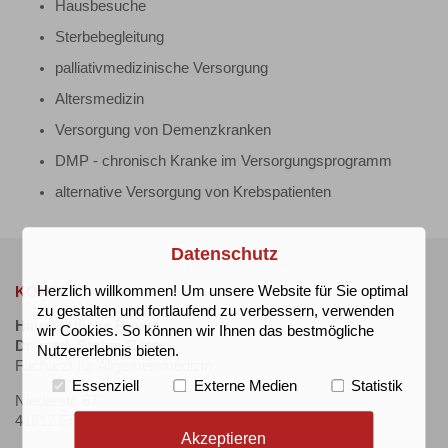
Hausbesuche
Sterbebegleitung
palliativmedizinische Versorgung
Altersmedizin
Versorgung von Demenzkranken
DMP - chronisch Kranke im Versorgungsprogramm
alternative Versorgung von Krebspatienten
Datenschutz
Herzlich willkommen! Um unsere Website für Sie optimal
KONTAKT
zu gestalten und fortlaufend zu verbessern, verwenden
Hausärztliche Praxis
wir Cookies. So können wir Ihnen das bestmögliche
Dr. med. Stefan Ritter
Nutzererlebnis bieten.
Facharzt für Allgemeinmedizin
Essenziell
Externe Medien
Statistik
Niederstr. 67
41812 Erkelenz
Akzeptieren