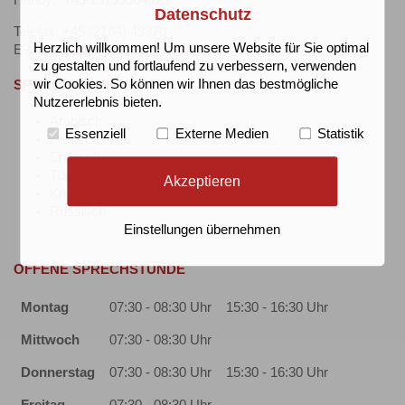
Handy:
+49 15739364973
Datenschutz
Telefax: +49 (2164) 49370
Herzlich willkommen! Um unsere Website für Sie optimal
E-Mail:
dr.ritter-praxisteam@web.de
zu gestalten und fortlaufend zu verbessern, verwenden
wir Cookies. So können wir Ihnen das bestmögliche
SPRACHKENNTNISSE
Nutzererlebnis bieten.
Arabisch
Essenziell
Externe Medien
Statistik
Deutsch
Englisch
Türkisch
Akzeptieren
Kroatisch
Russisch
Einstellungen übernehmen
OFFENE SPRECHSTUNDE
Montag
07:30 - 08:30 Uhr
15:30 - 16:30 Uhr
Mittwoch
07:30 - 08:30 Uhr
Donnerstag
07:30 - 08:30 Uhr
15:30 - 16:30 Uhr