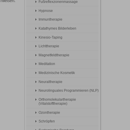
hließen.
Fußreflexzonenmassage
Hypnose
Immuntherapie
Katathymes Bilderleben
Kinesio-Taping
Lichttherapie
Magnetfeldtherapie
Meditation
Medizinische Kosmetik
Neuraltherapie
Neurolinguales Programmieren (NLP)
Orthomolekulartherapie
(Vitalstofftherapie)
Ozontherapie
Schröpfen