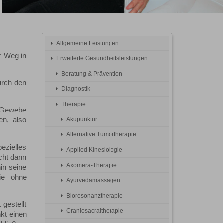
Allgemeine Leistungen
r Weg in
Erweiterte Gesundheitsleistungen
Beratung & Prävention
urch den
Diagnostik
Therapie
m Gewebe
Akupunktur
en, also
Alternative Tumortherapie
ezielles
Applied Kinesiologie
cht dann
Axomera-Therapie
in seine
pie ohne
Ayurvedamassagen
Bioresonanztherapie
gestellt
Craniosacraltherapie
kt einen