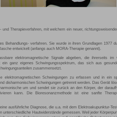
- und Therapieverfahren, mit welchem ein neuer, richtungsweisende
hes Behandlungs- verfahren. Sie wurde in ihren Grundlagen 1977 d
h Rasche entwickelt (anfangs auch MORA-Therapie genannt).
ssbare elektromagnetische Signale abgeben, die ihrerseits i
t ein ganz eigenes Schwingungsspektrum, das sich aus gesund
chwingungsanteilen zusammensetzt.
se elektromagnetischen Schwingungen zu erfassen und in ein sp
 und disharmonischen Schwingungen getrennt werden. Das Gerät lös
 harmonische um und sendet sie zurück an den Körper, der daraufh
ktivieren kann. Die Bioresonanzmethode ist eine sanfte Thera
ine ausführliche Diagnose, die u.a. mit dem Elektroakupunktur-Test 
n unterschiedliche Hautwiderstände gemessen. Weil jeder Körperpun