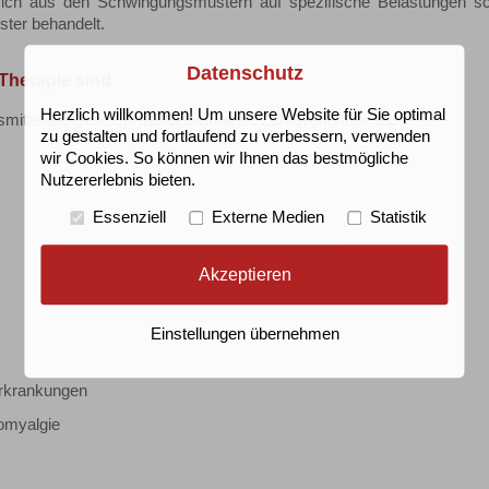
ich aus den Schwingungsmustern auf spezifische Belastungen sc
ter behandelt.
Datenschutz
Therapie sind
Herzlich willkommen! Um unsere Website für Sie optimal
ensmittelallergien, Umweltbelastungen, Zahnwerkstoffe etc.)
zu gestalten und fortlaufend zu verbessern, verwenden
wir Cookies. So können wir Ihnen das bestmögliche
Nutzererlebnis bieten.
Essenziell
Externe Medien
Statistik
Akzeptieren
Einstellungen übernehmen
rkrankungen
omyalgie