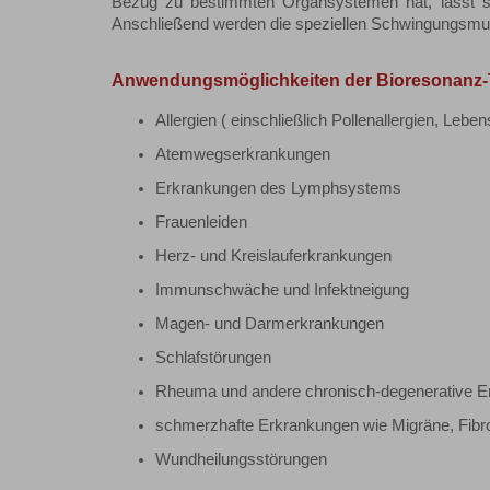
Bezug zu bestimmten Organsystemen hat, lässt s
Anschließend werden die speziellen Schwingungsmus
Anwendungsmöglichkeiten der Bioresonanz-
Allergien ( einschließlich Pollenallergien, Leb
Atemwegserkrankungen
Erkrankungen des Lymphsystems
Frauenleiden
Herz- und Kreislauferkrankungen
Immunschwäche und Infektneigung
Magen- und Darmerkrankungen
Schlafstörungen
Rheuma und andere chronisch-degenerative E
schmerzhafte Erkrankungen wie Migräne, Fibr
Wundheilungsstörungen