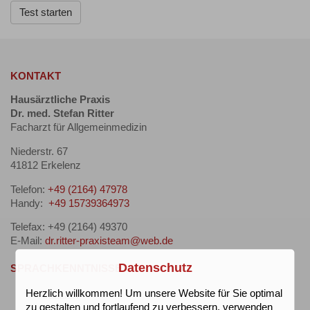
Test starten
KONTAKT
Hausärztliche Praxis
Dr. med. Stefan Ritter
Facharzt für Allgemeinmedizin
Niederstr. 67
41812 Erkelenz
Telefon:
+49 (2164) 47978
Handy:
+49 15739364973
Telefax: +49 (2164) 49370
E-Mail:
dr.ritter-praxisteam@web.de
Datenschutz
SPRACHKENNTNISSE
Herzlich willkommen! Um unsere Website für Sie optimal
Arabisch
zu gestalten und fortlaufend zu verbessern, verwenden
Deutsch